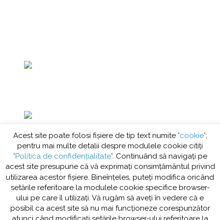
+40 031 425 7323
office@eurolact.ro
Acest site poate folosi fişiere de tip text numite
"cookie"
;
pentru mai multe detalii despre modulele cookie citiţi
"Politica de confidenţialitate"
. Continuând să navigați pe
Soseaua Giurgiului Nr 288, Comuna
acest site presupune că vă exprimați consimțământul privind
Jilava, Judetul Ilfov
utilizarea acestor fişiere. Bineînțeles, puteți modifica oricând
setările referitoare la modulele cookie specifice browser-
ului pe care îl utilizați. Vă rugăm să aveți în vedere că e
posibil ca acest site să nu mai funcționeze corespunzător
© 2018 Euro Lact. Toate drepturile rezervate.
Politica de
confidenţialitate şi politica modulelor cookie
.
Termeni şi
atunci când modificați setările browser-ului referitoare la